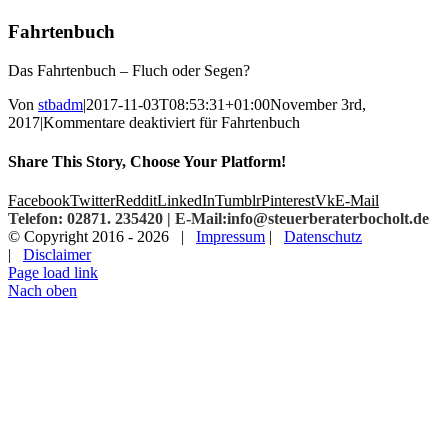
Fahrtenbuch
Das Fahrtenbuch – Fluch oder Segen?
Von
stbadm
|
2017-11-03T08:53:31+01:00
November 3rd,
2017
|
Kommentare deaktiviert
für Fahrtenbuch
Share This Story, Choose Your Platform!
Facebook
Twitter
Reddit
LinkedIn
Tumblr
Pinterest
Vk
E-Mail
Telefon: 02871. 235420 | E-Mail:info@steuerberaterbocholt.de
© Copyright 2016 -
2026 |
Impressum
|
Datenschutz
|
Disclaimer
Page load link
Nach oben