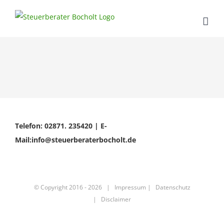
Skip
to
content
Telefon: 02871. 235420 | E-
Mail:info@steuerberaterbocholt.de
© Copyright 2016 -
2026 |
Impressum
|
Datenschutz
|
Disclaimer