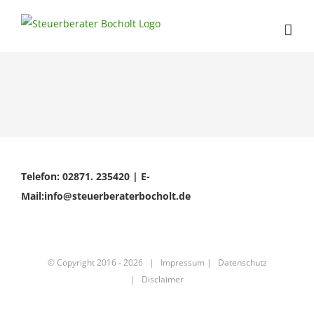
Skip
to
content
Telefon: 02871. 235420 | E-
Mail:info@steuerberaterbocholt.de
© Copyright 2016 -
2026 |
Impressum
|
Datenschutz
|
Disclaimer