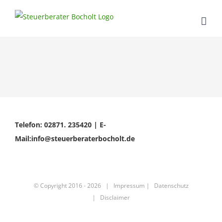
Skip
to
content
Telefon: 02871. 235420 | E-
Mail:info@steuerberaterbocholt.de
© Copyright 2016 -
2026 |
Impressum
|
Datenschutz
|
Disclaimer